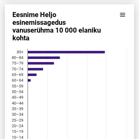
Eesnime Heljo
Eesnime Heljo esinemis­sagedus vanuserühma 10 000 elan
esinemis­sagedus
vanuserühma 10 000 elaniku
Bar chart with 18 bars.
kohta
Allikas: statistikaamet, rahvastikuregister
The chart has 1 X axis displaying categories.
The chart has 1 Y axis displaying values. Data ranges from 
85+
80–84
75–79
70–74
65–69
60–64
55–59
50–54
45–49
40–44
35–39
30–34
25–29
20–24
15–19
10–14