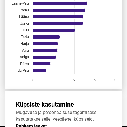
Lääne-Viru
Pärnu
Lääne
Järva
Hiiu
Tartu
Harju
Võru
Valga
Põlva
Ida-Viru
0
1
2
3
4
End of interactive chart.
Allikas:
statistikaamet
,
rahvastikuregister
Küpsiste kasutamine
Mugavuse ja personaalsuse tagamiseks
Jaga
Tweet
kasutatakse sellel veebilehel küpsiseid.
Rohkem teavet