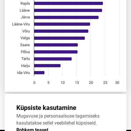
Rapla
Lääne
Järva
Lääne-Viru
Võru
Valga
Saare
Põlva
Tartu
Harju
Ida-Viru
0
5
10
15
20
25
30
End of interactive chart.
Allikas:
statistikaamet
,
rahvastikuregister
Küpsiste kasutamine
Mugavuse ja personaalsuse tagamiseks
Jaga
Tweet
kasutatakse sellel veebilehel küpsiseid.
Rohkem teavet