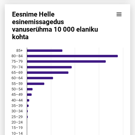
Eesnime Helle
Eesnime Helle esinemis­sagedus vanuserühma 10 000 elan
esinemis­sagedus
vanuserühma 10 000 elaniku
Bar chart with 18 bars.
kohta
Allikas: statistikaamet, rahvastikuregister
The chart has 1 X axis displaying categories.
The chart has 1 Y axis displaying values. Data ranges from 
85+
80–84
75–79
70–74
65–69
60–64
55–59
50–54
45–49
40–44
35–39
30–34
25–29
20–24
15–19
10–14