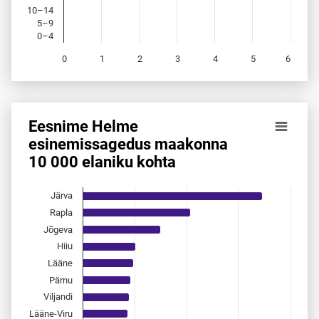
10–14
5–9
0–4
0
1
2
3
4
5
6
End of interactive chart.
Eesnime Helme
Eesnime Helme esinemis­sagedus maakonna 10 000 elanik
esinemis­sagedus maakonna
10 000 elaniku kohta
Bar chart with 15 bars.
Allikas: statistikaamet, rahvastikuregister
The chart has 1 X axis displaying categories.
Järva
The chart has 1 Y axis displaying values. Data ranges from 
Rapla
Jõgeva
Hiiu
Lääne
Pärnu
Viljandi
Lääne-Viru