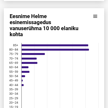
Eesnime Helme
Eesnime Helme esinemis­sagedus vanuserühma 10 000 ela
esinemis­sagedus
vanuserühma 10 000 elaniku
Bar chart with 18 bars.
kohta
Allikas: statistikaamet, rahvastikuregister
The chart has 1 X axis displaying categories.
The chart has 1 Y axis displaying values. Data ranges from 
85+
80–84
75–79
70–74
65–69
60–64
55–59
50–54
45–49
40–44
35–39
30–34
25–29
20–24
15–19