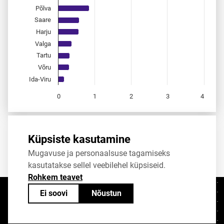
Põlva
Saare
Harju
Valga
Tartu
Võru
Ida-Viru
0
1
2
3
4
End of interactive chart.
Allikas:
statistikaamet
,
rahvastikuregister
Küpsiste kasutamine
Mugavuse ja personaalsuse tagamiseks
Jaga
Tweet
kasutatakse sellel veebilehel küpsiseid.
Rohkem teavet
Ei soovi
Nõustun
Kontaktid
+372 625 9300
stat@stat.ee
Küpsiste sätted