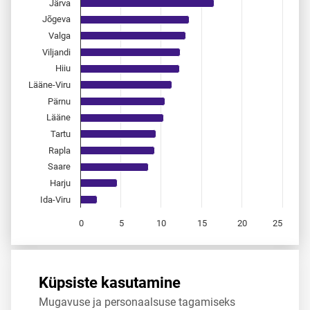
Järva
Jõgeva
Valga
Viljandi
Hiiu
Lääne-Viru
Pärnu
Lääne
Tartu
Rapla
Saare
Harju
Ida-Viru
0
5
10
15
20
25
End of interactive chart.
Allikas:
statistikaamet
,
rahvastikuregister
Küpsiste kasutamine
Mugavuse ja personaalsuse tagamiseks
Jaga
Tweet