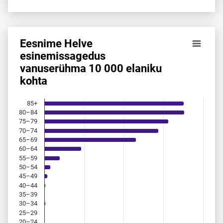
Eesnime Helve
Eesnime Helve esinemis­sagedus vanuserühma 10 000 elan
esinemis­sagedus
vanuserühma 10 000 elaniku
Bar chart with 18 bars.
kohta
Allikas: statistikaamet, rahvastikuregister
The chart has 1 X axis displaying categories.
The chart has 1 Y axis displaying values. Data ranges from 
85+
80–84
75–79
70–74
65–69
60–64
55–59
50–54
45–49
40–44
35–39
30–34
25–29
20–24