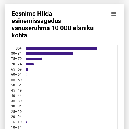
Eesnime Hilda
Eesnime Hilda esinemis­sagedus vanuserühma 10 000 elan
esinemis­sagedus
vanuserühma 10 000 elaniku
Bar chart with 18 bars.
kohta
Allikas: statistikaamet, rahvastikuregister
The chart has 1 X axis displaying categories.
The chart has 1 Y axis displaying values. Data ranges from 
85+
80–84
75–79
70–74
65–69
60–64
55–59
50–54
45–49
40–44
35–39
30–34
25–29
20–24
15–19
10–14