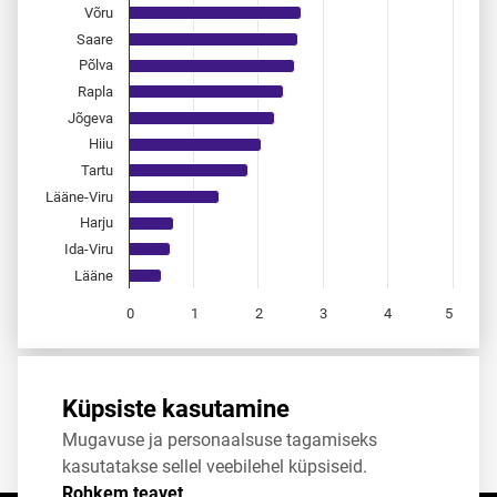
Võru
Saare
Põlva
Rapla
Jõgeva
Hiiu
Tartu
Lääne-Viru
Harju
Ida-Viru
Lääne
0
1
2
3
4
5
End of interactive chart.
Allikas:
statistikaamet
,
rahvastikuregister
Küpsiste kasutamine
Mugavuse ja personaalsuse tagamiseks
Jaga
Tweet
kasutatakse sellel veebilehel küpsiseid.
Rohkem teavet