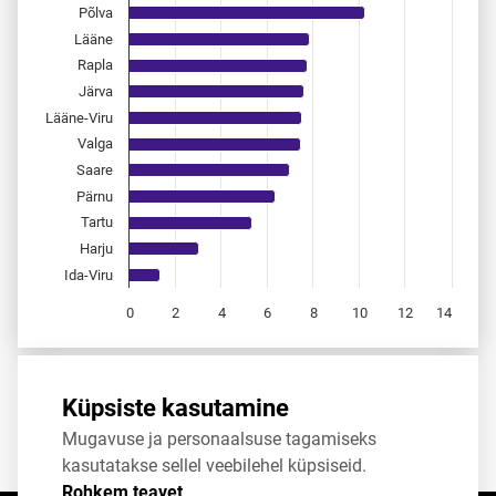
Põlva
Lääne
Rapla
Järva
Lääne-Viru
Valga
Saare
Pärnu
Tartu
Harju
Ida-Viru
0
2
4
6
8
10
12
14
End of interactive chart.
Allikas:
statistikaamet
,
rahvastikuregister
Küpsiste kasutamine
Mugavuse ja personaalsuse tagamiseks
Jaga
Tweet
kasutatakse sellel veebilehel küpsiseid.
Rohkem teavet