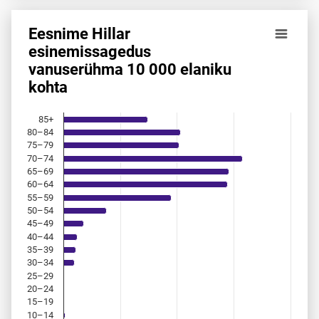
Eesnime Hillar
Eesnime Hillar esinemis­sagedus vanuserühma 10 000 elan
esinemis­sagedus
vanuserühma 10 000 elaniku
Bar chart with 18 bars.
kohta
Allikas: statistikaamet, rahvastikuregister
The chart has 1 X axis displaying categories.
The chart has 1 Y axis displaying values. Data ranges from 
85+
80–84
75–79
70–74
65–69
60–64
55–59
50–54
45–49
40–44
35–39
30–34
25–29
20–24
15–19
10–14