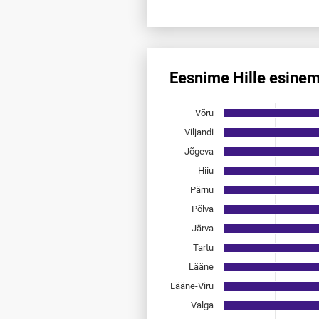
End of interactive chart.
Eesnime Hille esine
Eesnime Hille esinemis­sagedu
Võru
Bar chart with 15 bars.
Allikas: statistikaamet, rahvast
Viljandi
The chart has 1 X axis displayi
Jõgeva
The chart has 1 Y axis displayi
Hiiu
Pärnu
Põlva
Järva
Tartu
Lääne
Lääne-Viru
Valga