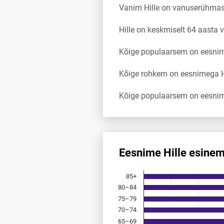
Vanim Hille on vanuserühma
Hille on keskmiselt 64 aasta
Kõige populaarsem on eesnimi
Kõige rohkem on eesnimega Hi
Kõige populaarsem on eesnim
Eesnime Hille esine
Eesnime Hille esinemis­sagedu
85+
Bar chart with 18 bars.
80–84
Allikas: statistikaamet, rahvast
75–79
The chart has 1 X axis displayi
The chart has 1 Y axis displayi
70–74
65–69