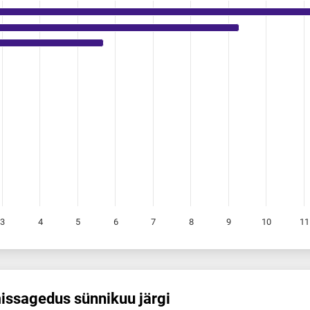
3
4
5
6
7
8
9
10
11
is­sagedus sünnikuu järgi
 sünnikuu järgi