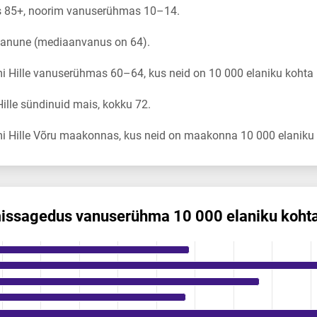
s 85+, noorim vanuserühmas 10–14.
 vanune (mediaanvanus on 64).
 Hille vanuserühmas 60–64, kus neid on 10 000 elaniku kohta 
lle sündinuid mais, kokku 72.
i Hille Võru maakonnas, kus neid on maakonna 10 000 elaniku 
mis­sagedus vanuserühma 10 000 elaniku koht
s vanuserühma 10 000 elaniku kohta
ikuregister
ng categories.
ng values. Data ranges from 0 to 13.51.