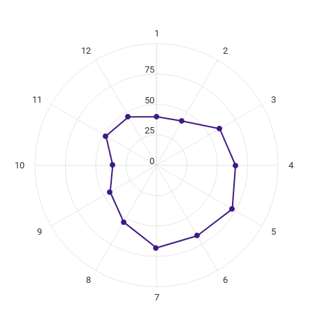
1
ikuregister
12
2
ng categories.
ng values. Data ranges from 36 to 72.
75
11
3
50
25
0
10
4
9
5
8
6
7