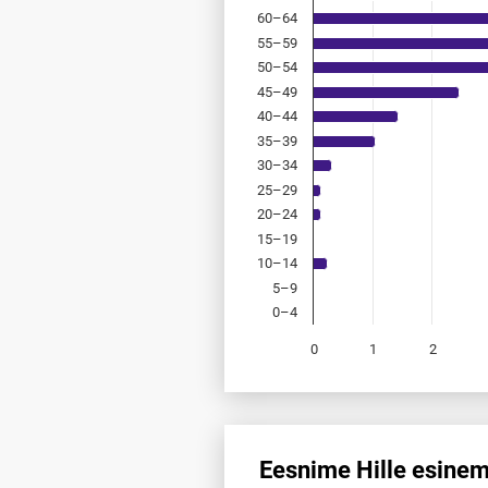
60–64
55–59
50–54
45–49
40–44
35–39
30–34
25–29
20–24
15–19
10–14
5–9
0–4
0
1
2
End of interactive chart.
Eesnime Hille esinem
Eesnime Hille esinemis­sagedus