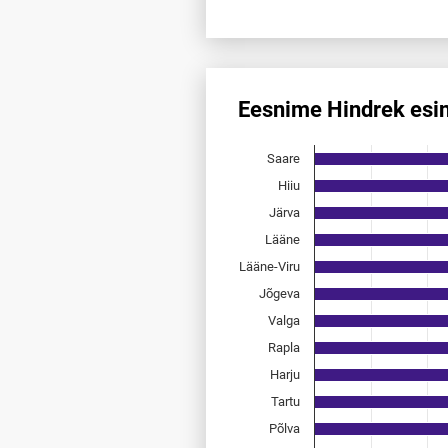
End of interactive chart.
Eesnime Hindrek esi
Eesnime Hindrek esinemis­sag
Saare
Bar chart with 15 bars.
Allikas: statistikaamet, rahvast
Hiiu
The chart has 1 X axis displayi
Järva
The chart has 1 Y axis displayi
Lääne
Lääne-Viru
Jõgeva
Valga
Rapla
Harju
Tartu
Põlva