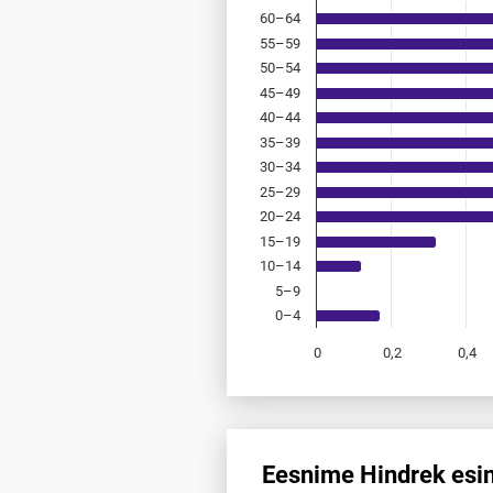
60–64
55–59
50–54
45–49
40–44
35–39
30–34
25–29
20–24
15–19
10–14
5–9
0–4
0
0,2
0,4
End of interactive chart.
Eesnime Hindrek esin
Eesnime Hindrek esinemis­sage