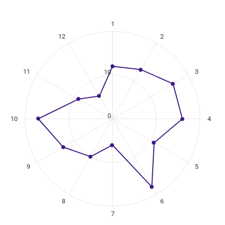
1
ikuregister
12
2
ng categories.
ng values. Data ranges from 6 to 18.
11
3
10
0
10
4
9
5
8
6
7