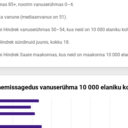
mas 85+, noorim vanuserühmas 0–4.
sta vanune (mediaanvanus on 51).
i Hindrek vanuserühmas 50–54, kus neid on 10 000 elaniku koh
ndrek sündinuid juunis, kokku 18.
i Hindrek Saare maakonnas, kus neid on maakonna 10 000 elan
nemis­sagedus vanuserühma 10 000 elaniku k
edus vanuserühma 10 000 elaniku kohta
ikuregister
ng categories.
ng values. Data ranges from 0 to 2.27.