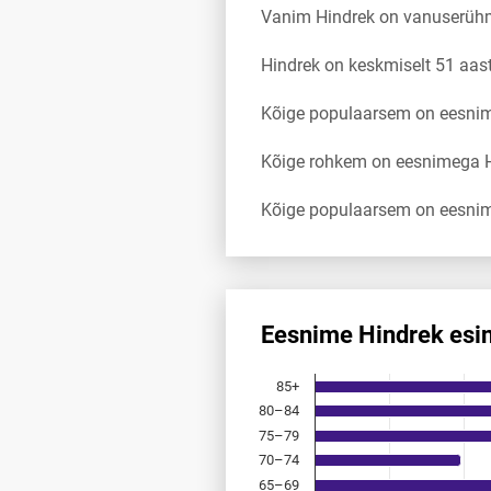
Vanim Hindrek on vanuserüh
Hindrek on keskmiselt 51 aa
Kõige populaarsem on eesnim
Kõige rohkem on eesnimega Hi
Kõige populaarsem on eesnim
Eesnime Hindrek esi
Eesnime Hindrek esinemis­sag
85+
Bar chart with 18 bars.
80–84
Allikas: statistikaamet, rahvast
75–79
The chart has 1 X axis displayi
The chart has 1 Y axis displayi
70–74
65–69