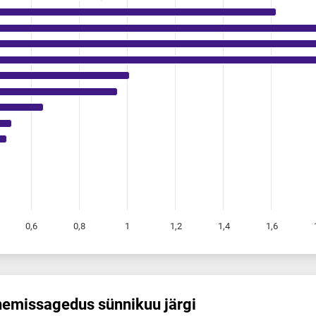
0,6
0,8
1
1,2
1,4
1,6
emis­sagedus sünnikuu järgi
dus sünnikuu järgi