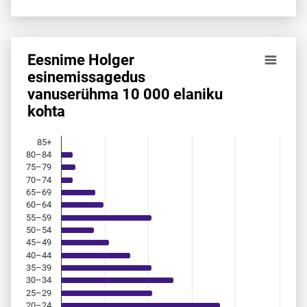
Eesnime Holger
Eesnime Holger esinemis­sagedus vanuserühma 10 000 ela
esinemis­sagedus
vanuserühma 10 000 elaniku
Bar chart with 18 bars.
kohta
Allikas: statistikaamet, rahvastikuregister
The chart has 1 X axis displaying categories.
The chart has 1 Y axis displaying values. Data ranges from 
85+
80–84
75–79
70–74
65–69
60–64
55–59
50–54
45–49
40–44
35–39
30–34
25–29
20–24