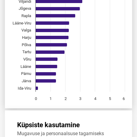
Viljandi
Jõgeva
Rapla
Lääne-Viru
Valga
Harju
Põlva
Tartu
Võru
Lääne
Pärnu
Järva
Ida-Viru
0
1
2
3
4
5
6
End of interactive chart.
Allikas:
statistikaamet
,
rahvastikuregister
Küpsiste kasutamine
Mugavuse ja personaalsuse tagamiseks
Jaga
Tweet