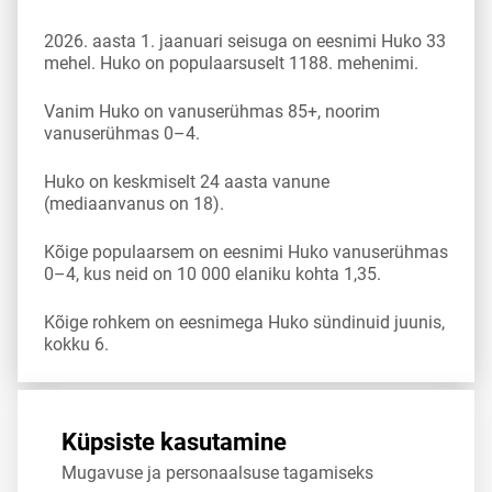
2026. aasta 1. jaanuari seisuga on eesnimi Huko 33
mehel. Huko on populaarsuselt 1188. mehenimi.
Vanim Huko on vanuserühmas 85+, noorim
vanuserühmas 0–4.
Huko on keskmiselt 24 aasta vanune
(mediaanvanus on 18).
Kõige populaarsem on eesnimi Huko vanuserühmas
0–4, kus neid on 10 000 elaniku kohta 1,35.
Kõige rohkem on eesnimega Huko sündinuid juunis,
kokku 6.
Allikas:
statistikaamet
,
rahvastikuregister
Küpsiste kasutamine
Mugavuse ja personaalsuse tagamiseks
Jaga
Tweet