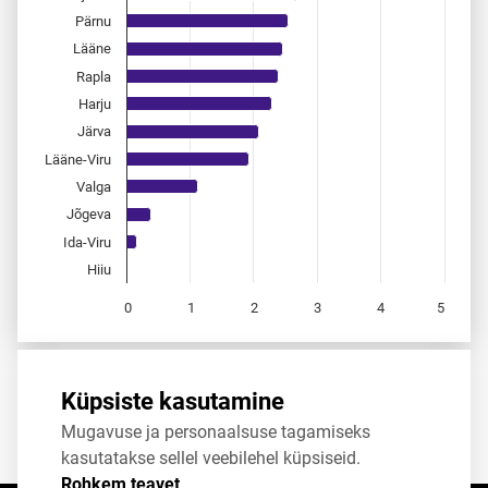
Pärnu
Lääne
Rapla
Harju
Järva
Lääne-Viru
Valga
Jõgeva
Ida-Viru
Hiiu
0
1
2
3
4
5
End of interactive chart.
Allikas:
statistikaamet
,
rahvastikuregister
Küpsiste kasutamine
Mugavuse ja personaalsuse tagamiseks
Jaga
Tweet
kasutatakse sellel veebilehel küpsiseid.
Rohkem teavet