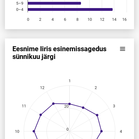
5–9
0–4
0
2
4
6
8
10
12
14
16
End of interactive chart.
Eesnime Iiris esinemis­sagedus
Eesnime Iiris esinemis­sagedus sünnikuu järgi
sünnikuu järgi
Line chart with 12 data points.
Allikas: statistikaamet, rahvastikuregister
The chart has 1 X axis displaying categories.
1
The chart has 1 Y axis displaying values. Data ranges from
12
2
11
3
20
0
10
4