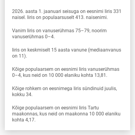
2026. aasta 1. jaanuari seisuga on eesnimi Iiris 331
naisel. Iiris on populaarsuselt 413. naisenimi.
Vanim Iiris on vanuserühmas 75–79, noorim
vanuserühmas 0–4.
Iiris on keskmiselt 15 aasta vanune (mediaanvanus
on 11).
Kõige populaarsem on eesnimi Iiris vanuserühmas
0–4, kus neid on 10 000 elaniku kohta 13,81.
Kõige rohkem on eesnimega Iiris sündinuid juulis,
kokku 34.
Kõige populaarsem on eesnimi Iiris Tartu
maakonnas, kus neid on maakonna 10 000 elaniku
kohta 4,17.