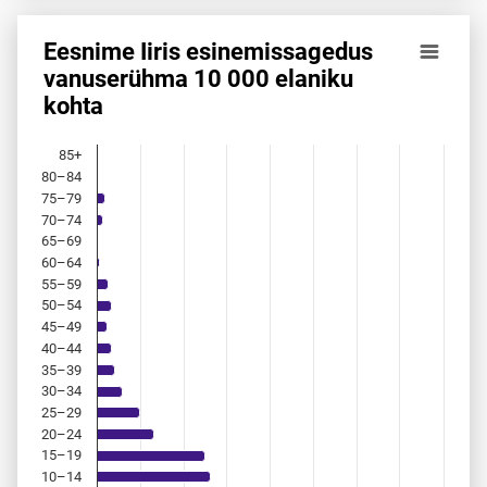
Eesnime Iiris esinemis­sagedus
Eesnime Iiris esinemis­sagedus vanuserühma 10 000 elanik
vanuserühma 10 000 elaniku
kohta
Bar chart with 18 bars.
Allikas: statistikaamet, rahvastikuregister
The chart has 1 X axis displaying categories.
85+
The chart has 1 Y axis displaying values. Data ranges from 
80–84
75–79
70–74
65–69
60–64
55–59
50–54
45–49
40–44
35–39
30–34
25–29
20–24
15–19
10–14