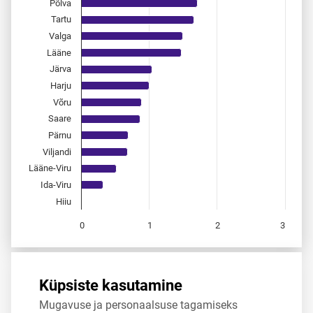
Põlva
Tartu
Valga
Lääne
Järva
Harju
Võru
Saare
Pärnu
Viljandi
Lääne-Viru
Ida-Viru
Hiiu
0
1
2
3
End of interactive chart.
Allikas:
statistikaamet
,
rahvastikuregister
Küpsiste kasutamine
Mugavuse ja personaalsuse tagamiseks
Jaga
Tweet