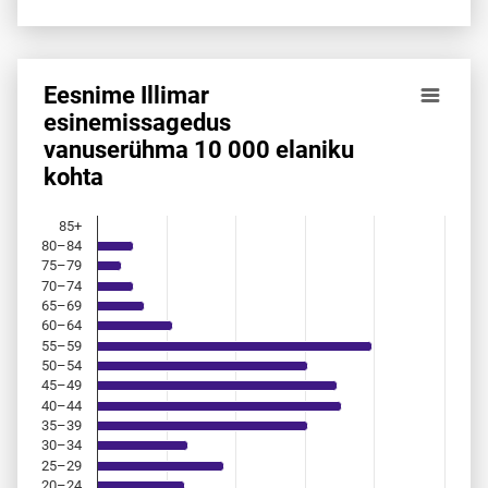
Eesnime Illimar
Eesnime Illimar esinemis­sagedus vanuserühma 10 000 ela
esinemis­sagedus
vanuserühma 10 000 elaniku
Bar chart with 18 bars.
kohta
Allikas: statistikaamet, rahvastikuregister
The chart has 1 X axis displaying categories.
The chart has 1 Y axis displaying values. Data ranges from 
85+
80–84
75–79
70–74
65–69
60–64
55–59
50–54
45–49
40–44
35–39
30–34
25–29
20–24