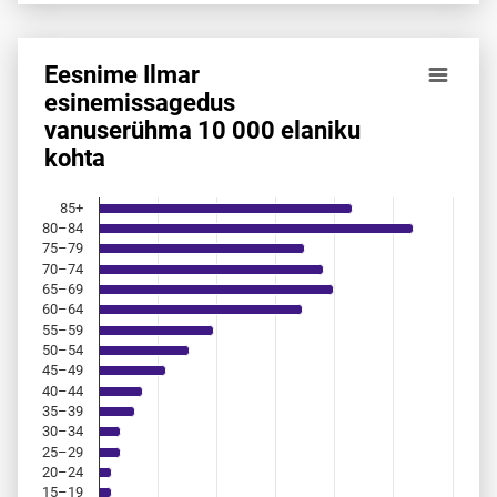
Eesnime Ilmar
Eesnime Ilmar esinemis­sagedus vanuserühma 10 000 elan
esinemis­sagedus
vanuserühma 10 000 elaniku
Bar chart with 18 bars.
kohta
Allikas: statistikaamet, rahvastikuregister
The chart has 1 X axis displaying categories.
The chart has 1 Y axis displaying values. Data ranges from 
85+
80–84
75–79
70–74
65–69
60–64
55–59
50–54
45–49
40–44
35–39
30–34
25–29
20–24
15–19