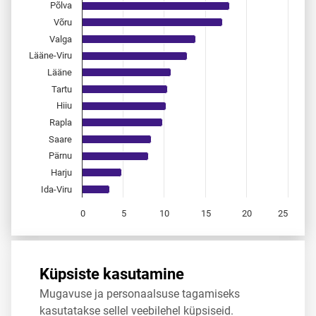
Põlva
Võru
Valga
Lääne-Viru
Lääne
Tartu
Hiiu
Rapla
Saare
Pärnu
Harju
Ida-Viru
0
5
10
15
20
25
End of interactive chart.
Allikas:
statistikaamet
,
rahvastikuregister
Küpsiste kasutamine
Mugavuse ja personaalsuse tagamiseks
Jaga
Tweet
kasutatakse sellel veebilehel küpsiseid.