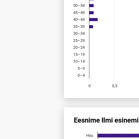
50–54
45–49
40–44
35–39
30–34
25–29
20–24
15–19
10–14
5–9
0–4
0
0,5
End of interactive chart.
Eesnime Ilmi esinem
Eesnime Ilmi esinemis­sagedu
Hiiu
Bar chart with 15 bars.