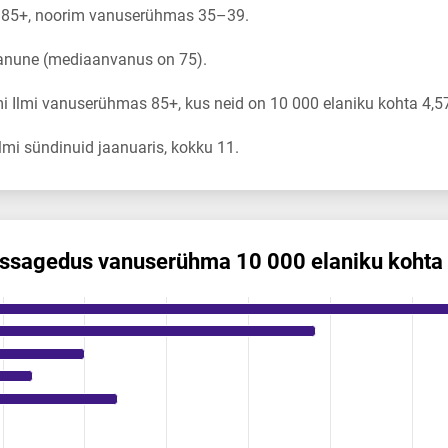
 85+, noorim vanuserühmas 35–39.
vanune (mediaanvanus on 75).
 Ilmi vanuserühmas 85+, kus neid on 10 000 elaniku kohta 4,5
mi sündinuid jaanuaris, kokku 11.
is­sagedus vanuserühma 10 000 elaniku kohta
 vanuserühma 10 000 elaniku kohta
ikuregister
ng categories.
ng values. Data ranges from 0 to 4.57.