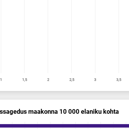
1
1,5
2
2,5
3
3,5
is­sagedus maakonna 10 000 elaniku kohta
s maakonna 10 000 elaniku kohta