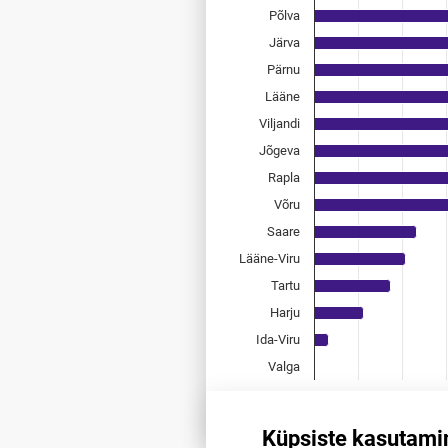
Allikas: statistikaamet, rahvast
Põlva
The chart has 1 X axis displayi
Järva
The chart has 1 Y axis displayi
Pärnu
Lääne
Viljandi
Jõgeva
Rapla
Võru
Saare
Lääne-Viru
Tartu
Harju
Ida-Viru
Valga
0
0,25
0,5
0,
End of interactive chart.
Küpsiste kasutami