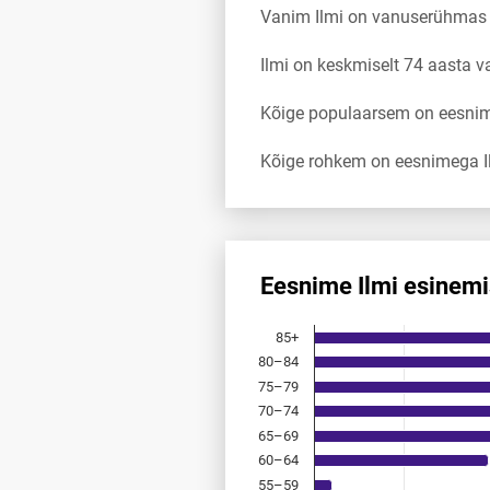
Vanim Ilmi on vanuserühmas
Ilmi on keskmiselt 74 aasta 
Kõige populaarsem on eesnimi
Kõige rohkem on eesnimega Il
Eesnime Ilmi esinem
Eesnime Ilmi esinemis­sagedus
85+
Bar chart with 18 bars.
80–84
Allikas: statistikaamet, rahvast
75–79
The chart has 1 X axis displayi
The chart has 1 Y axis displayi
70–74
65–69
60–64
55–59