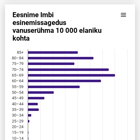
Eesnime Imbi
Eesnime Imbi esinemis­sagedus vanuserühma 10 000 elani
esinemis­sagedus
vanuserühma 10 000 elaniku
Bar chart with 18 bars.
kohta
Allikas: statistikaamet, rahvastikuregister
The chart has 1 X axis displaying categories.
The chart has 1 Y axis displaying values. Data ranges from 
85+
80–84
75–79
70–74
65–69
60–64
55–59
50–54
45–49
40–44
35–39
30–34
25–29
20–24
15–19
10–14