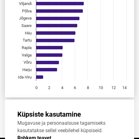
Viljandi
Põlva
Jõgeva
Saare
Hiiu
Tartu
Rapla
Valga
Võru
Harju
Ida-Viru
0
2
4
6
8
10
12
14
End of interactive chart.
Allikas:
statistikaamet
,
rahvastikuregister
Küpsiste kasutamine
Mugavuse ja personaalsuse tagamiseks
Jaga
Tweet
kasutatakse sellel veebilehel küpsiseid.
Rohkem teavet