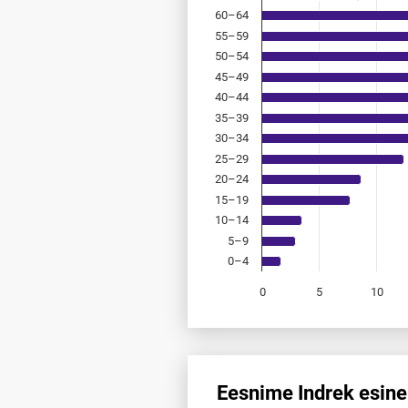
60–64
55–59
50–54
45–49
40–44
35–39
30–34
25–29
20–24
15–19
10–14
5–9
0–4
0
5
10
End of interactive chart.
Eesnime Indrek esine
Eesnime Indrek esinemis­saged