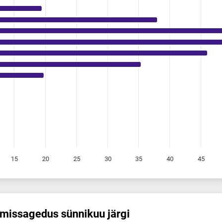
15
20
25
30
35
40
45
mis­sagedus sünnikuu järgi
us sünnikuu järgi