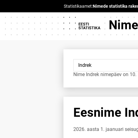
Nimed
Nime Indrek nimepäev on 10. a
Eesnime Ind
2026. aasta 1. jaanuari seisu