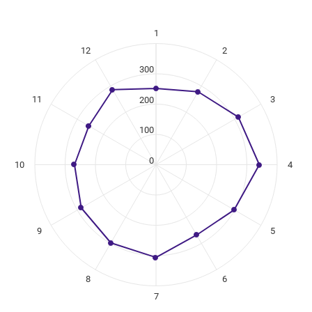
1
ikuregister
12
2
ng categories.
ing values. Data ranges from 252 to 341.
300
11
3
200
100
0
10
4
9
5
8
6
7