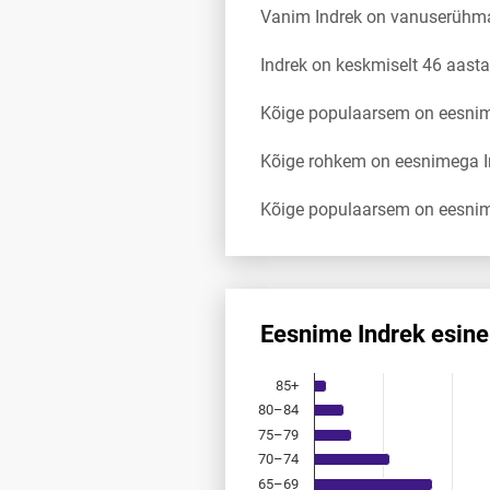
Vanim Indrek on vanuserühm
Indrek on keskmiselt 46 aast
Kõige populaarsem on eesnimi
Kõige rohkem on eesnimega Ind
Kõige populaarsem on eesnim
Eesnime Indrek esin
Eesnime Indrek esinemis­sage
85+
Bar chart with 18 bars.
80–84
Allikas: statistikaamet, rahvast
75–79
The chart has 1 X axis displayi
The chart has 1 Y axis displayi
70–74
65–69