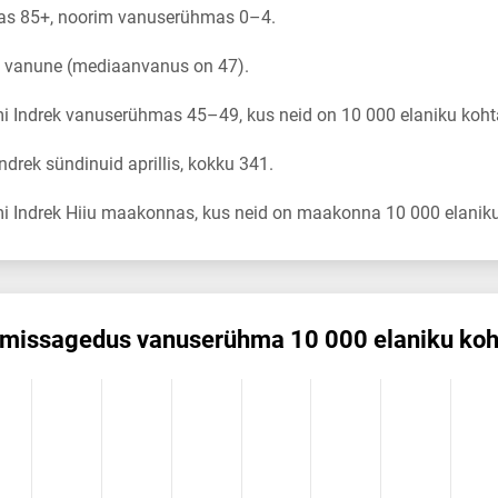
as 85+, noorim vanuserühmas 0–4.
a vanune (mediaanvanus on 47).
 Indrek vanuserühmas 45–49, kus neid on 10 000 elaniku koht
rek sündinuid aprillis, kokku 341.
i Indrek Hiiu maakonnas, kus neid on maakonna 10 000 elaniku
emis­sagedus vanuserühma 10 000 elaniku koh
dus vanuserühma 10 000 elaniku kohta
ikuregister
ng categories.
ng values. Data ranges from 0.87 to 61.33.