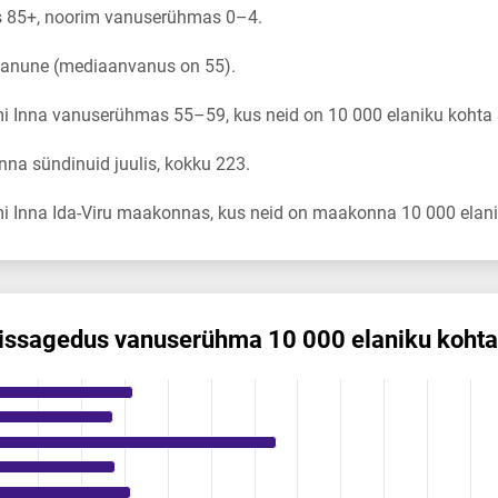
 85+, noorim vanuserühmas 0–4.
 vanune (mediaanvanus on 55).
i Inna vanuserühmas 55–59, kus neid on 10 000 elaniku kohta 
na sündinuid juulis, kokku 223.
i Inna Ida-Viru maakonnas, kus neid on maakonna 10 000 elani
is­sagedus vanuserühma 10 000 elaniku kohta
s vanuserühma 10 000 elaniku kohta
ikuregister
ng categories.
ng values. Data ranges from 0.23 to 39.88.