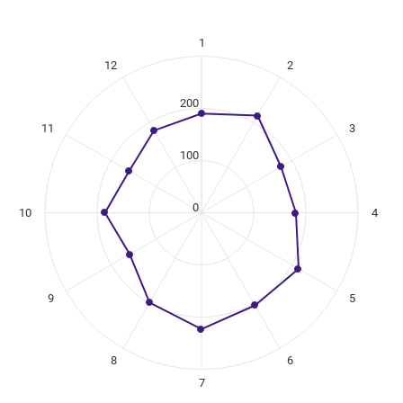
1
ikuregister
12
2
ng categories.
ing values. Data ranges from 159 to 223.
200
11
3
100
0
10
4
9
5
8
6
7