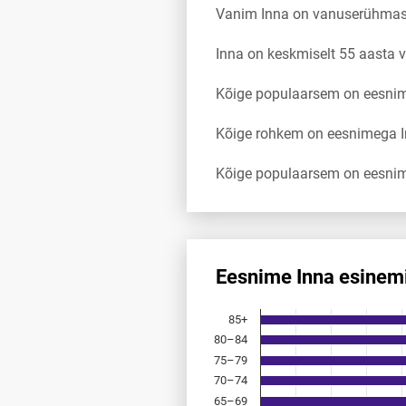
Vanim Inna on vanuserühmas
Inna on keskmiselt 55 aasta
Kõige populaarsem on eesnim
Kõige rohkem on eesnimega In
Kõige populaarsem on eesnim
Eesnime Inna esinem
Eesnime Inna esinemis­sagedu
85+
Bar chart with 18 bars.
80–84
Allikas: statistikaamet, rahvast
75–79
The chart has 1 X axis displayi
The chart has 1 Y axis displayi
70–74
65–69