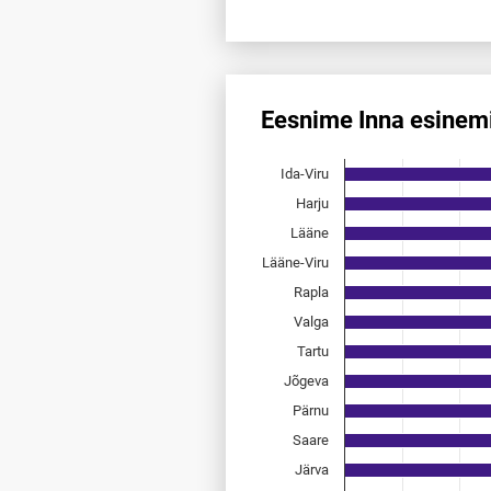
End of interactive chart.
Eesnime Inna esinem
Eesnime Inna esinemis­sagedu
Ida-Viru
Bar chart with 15 bars.
Allikas: statistikaamet, rahvast
Harju
The chart has 1 X axis displayi
Lääne
The chart has 1 Y axis displayi
Lääne-Viru
Rapla
Valga
Tartu
Jõgeva
Pärnu
Saare
Järva