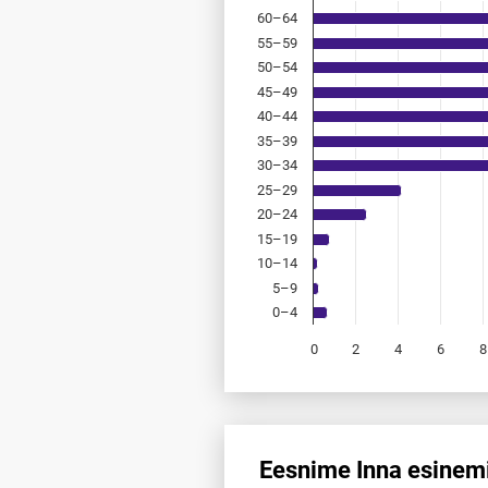
60–64
55–59
50–54
45–49
40–44
35–39
30–34
25–29
20–24
15–19
10–14
5–9
0–4
0
2
4
6
8
End of interactive chart.
Eesnime Inna esinemi
Eesnime Inna esinemis­sagedus