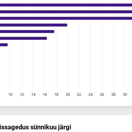
10
12
14
16
18
20
22
24
26
28
30
s­sagedus sünnikuu järgi
 sünnikuu järgi