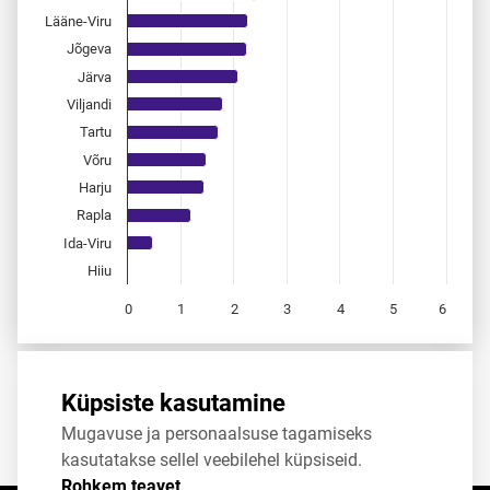
Lääne-Viru
Jõgeva
Järva
Viljandi
Tartu
Võru
Harju
Rapla
Ida-Viru
Hiiu
0
1
2
3
4
5
6
End of interactive chart.
Allikas:
statistikaamet
,
rahvastikuregister
Küpsiste kasutamine
Mugavuse ja personaalsuse tagamiseks
Jaga
Tweet
kasutatakse sellel veebilehel küpsiseid.
Rohkem teavet