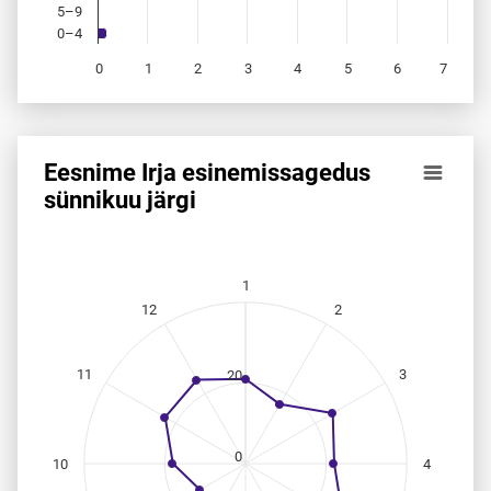
5–9
0–4
0
1
2
3
4
5
6
7
End of interactive chart.
Eesnime Irja esinemis­sagedus
Eesnime Irja esinemis­sagedus sünnikuu järgi
sünnikuu järgi
Line chart with 12 data points.
Allikas: statistikaamet, rahvastikuregister
The chart has 1 X axis displaying categories.
1
The chart has 1 Y axis displaying values. Data ranges from
12
2
11
3
20
0
10
4