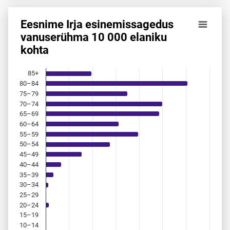
Eesnime Irja esinemis­sagedus
Eesnime Irja esinemis­sagedus vanuserühma 10 000 elanik
vanuserühma 10 000 elaniku
kohta
Bar chart with 18 bars.
Allikas: statistikaamet, rahvastikuregister
The chart has 1 X axis displaying categories.
85+
The chart has 1 Y axis displaying values. Data ranges from 
80–84
75–79
70–74
65–69
60–64
55–59
50–54
45–49
40–44
35–39
30–34
25–29
20–24
15–19
10–14