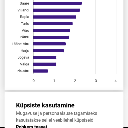
Saare
Viljandi
Rapla
Tartu
Võru
Pärnu
Lääne-Viru
Harju
Jõgeva
Valga
Ida-Viru
0
1
2
3
4
End of interactive chart.
Allikas:
statistikaamet
,
rahvastikuregister
Küpsiste kasutamine
Mugavuse ja personaalsuse tagamiseks
Jaga
Tweet
kasutatakse sellel veebilehel küpsiseid.
Rohkem teavet