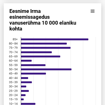
Eesnime Irma
Eesnime Irma esinemis­sagedus vanuserühma 10 000 elani
esinemis­sagedus
vanuserühma 10 000 elaniku
Bar chart with 18 bars.
kohta
Allikas: statistikaamet, rahvastikuregister
The chart has 1 X axis displaying categories.
The chart has 1 Y axis displaying values. Data ranges from 
85+
80–84
75–79
70–74
65–69
60–64
55–59
50–54
45–49
40–44
35–39
30–34
25–29
20–24
15–19
10–14