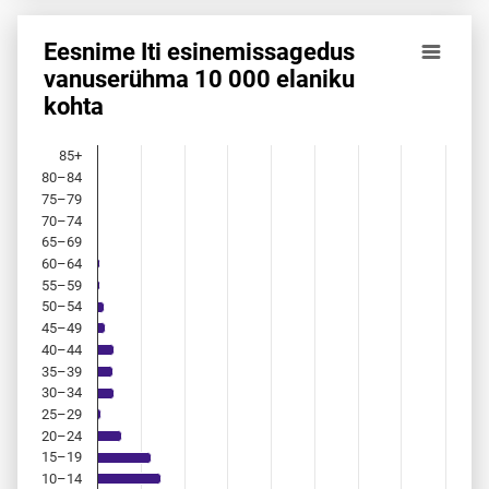
Eesnime Iti esinemis­sagedus
Eesnime Iti esinemis­sagedus vanuserühma 10 000 elaniku
vanuserühma 10 000 elaniku
kohta
Bar chart with 18 bars.
Allikas: statistikaamet, rahvastikuregister
The chart has 1 X axis displaying categories.
85+
The chart has 1 Y axis displaying values. Data ranges from 
80–84
75–79
70–74
65–69
60–64
55–59
50–54
45–49
40–44
35–39
30–34
25–29
20–24
15–19
10–14