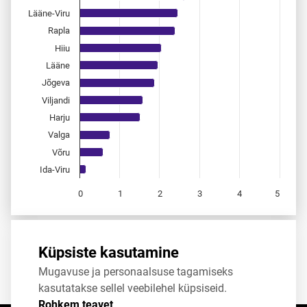
Lääne-Viru
Rapla
Hiiu
Lääne
Jõgeva
Viljandi
Harju
Valga
Võru
Ida-Viru
0
1
2
3
4
5
End of interactive chart.
Allikas:
statistikaamet
,
rahvastikuregister
Küpsiste kasutamine
Mugavuse ja personaalsuse tagamiseks
Jaga
Tweet
kasutatakse sellel veebilehel küpsiseid.
Rohkem teavet