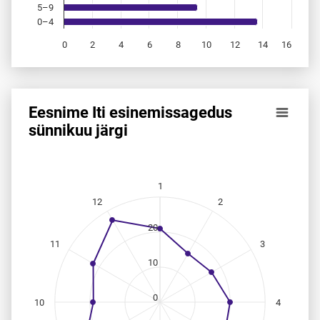
5–9
0–4
0
2
4
6
8
10
12
14
16
End of interactive chart.
Eesnime Iti esinemis­sagedus
Eesnime Iti esinemis­sagedus sünnikuu järgi
sünnikuu järgi
Line chart with 12 data points.
Allikas: statistikaamet, rahvastikuregister
The chart has 1 X axis displaying categories.
1
The chart has 1 Y axis displaying values. Data ranges from
12
2
20
11
3
10
0
10
4