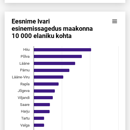
End of interactive chart.
Eesnime Ivari
Eesnime Ivari esinemis­sagedus maakonna 10 000 elaniku 
esinemis­sagedus maakonna
10 000 elaniku kohta
Bar chart with 15 bars.
Allikas: statistikaamet, rahvastikuregister
The chart has 1 X axis displaying categories.
Hiiu
The chart has 1 Y axis displaying values. Data ranges from 
Põlva
Lääne
Pärnu
Lääne-Viru
Rapla
Jõgeva
Viljandi
Saare
Harju
Tartu
Valga