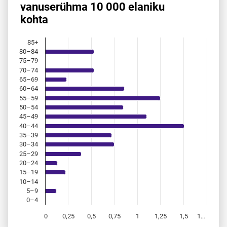
vanuserühma 10 000 elaniku
Bar chart with 18 bars.
kohta
Allikas: statistikaamet, rahvastikuregister
The chart has 1 X axis displaying categories.
The chart has 1 Y axis displaying values. Data ranges from 
85+
80–84
75–79
70–74
65–69
60–64
55–59
50–54
45–49
40–44
35–39
30–34
25–29
20–24
15–19
10–14
5–9
0–4
0
0,25
0,5
0,75
1
1,25
1,5
1…