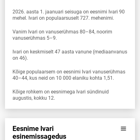
2026. aasta 1. jaanuari seisuga on eesnimi Ivari 90
mehel. Ivari on populaarsuselt 727. mehenimi.
Vanim Ivari on vanuserühmas 80–84, noorim
vanuserühmas 5–9.
Ivari on keskmiselt 47 aasta vanune (mediaanvanus
on 46).
Kõige populaarsem on eesnimi Ivari vanuserühmas
40–44, kus neid on 10 000 elaniku kohta 1,51.
Kõige rohkem on eesnimega Ivari sündinuid
augustis, kokku 12.
Eesnime Ivari
Eesnime Ivari esinemis­sagedus vanuserühma 10 000 elani
esinemis­sagedus