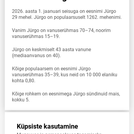
2026. aasta 1. jaanuari seisuga on eesnimi Jürgo
29 mehel. Jürgo on populaarsuselt 1262. mehenimi.
Vanim Jürgo on vanuserühmas 70–74, noorim
vanuserühmas 15–19.
Jürgo on keskmiselt 43 aasta vanune
(mediaanvanus on 40).
Kõige populaarsem on eesnimi Jürgo
vanuserühmas 35–39, kus neid on 10 000 elaniku
kohta 0,80.
Kõige rohkem on eesnimega Jürgo sündinuid mais,
kokku 5.
Allikas:
statistikaamet
,
rahvastikuregister
Küpsiste kasutamine