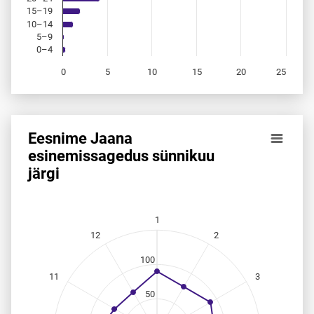
15–19
10–14
5–9
0–4
0
5
10
15
20
25
End of interactive chart.
Eesnime Jaana
Eesnime Jaana esinemis­sagedus sünnikuu järgi
esinemis­sagedus sünnikuu
järgi
Line chart with 12 data points.
Allikas: statistikaamet, rahvastikuregister
The chart has 1 X axis displaying categories.
The chart has 1 Y axis displaying values. Data ranges from
1
12
2
100
11
3
50