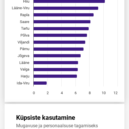
Hiiu
Lääne-Viru
Rapla
Saare
Tartu
Põlva
Viljandi
Pärnu
Jõgeva
Lääne
Valga
Harju
Ida-Viru
0
2
4
6
8
10
12
End of interactive chart.
Allikas:
statistikaamet
,
rahvastikuregister
Küpsiste kasutamine
Mugavuse ja personaalsuse tagamiseks
Jaga
Tweet