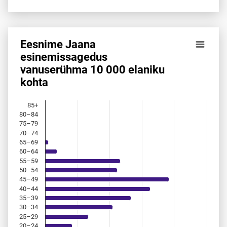
Eesnime Jaana
Eesnime Jaana esinemis­sagedus vanuserühma 10 000 ela
esinemis­sagedus
vanuserühma 10 000 elaniku
Bar chart with 18 bars.
kohta
Allikas: statistikaamet, rahvastikuregister
The chart has 1 X axis displaying categories.
The chart has 1 Y axis displaying values. Data ranges from 
85+
80–84
75–79
70–74
65–69
60–64
55–59
50–54
45–49
40–44
35–39
30–34
25–29
20–24