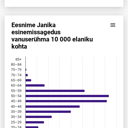
Eesnime Janika
Eesnime Janika esinemis­sagedus vanuserühma 10 000 ela
esinemis­sagedus
vanuserühma 10 000 elaniku
Bar chart with 18 bars.
kohta
Allikas: statistikaamet, rahvastikuregister
The chart has 1 X axis displaying categories.
The chart has 1 Y axis displaying values. Data ranges from 
85+
80–84
75–79
70–74
65–69
60–64
55–59
50–54
45–49
40–44
35–39
30–34
25–29
20–24