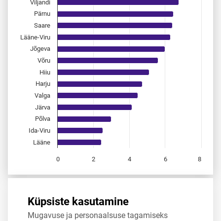
Viljandi
Pärnu
Saare
Lääne-Viru
Jõgeva
Võru
Hiiu
Harju
Valga
Järva
Põlva
Ida-Viru
Lääne
0
2
4
6
8
End of interactive chart.
Allikas:
statistikaamet
,
rahvastikuregister
Küpsiste kasutamine
Mugavuse ja personaalsuse tagamiseks
Jaga
Tweet