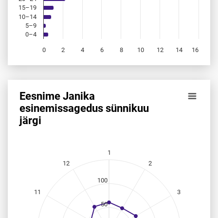
15–19
10–14
5–9
0–4
0
2
4
6
8
10
12
14
16
End of interactive chart.
Eesnime Janika
Eesnime Janika esinemis­sagedus sünnikuu järgi
esinemis­sagedus sünnikuu
järgi
Line chart with 12 data points.
Allikas: statistikaamet, rahvastikuregister
The chart has 1 X axis displaying categories.
The chart has 1 Y axis displaying values. Data ranges from
1
12
2
100
11
3
50