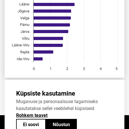
Lääne
Jõgeva
Valga
Pärnu
Järva
Võru
Lääne-Viru
Rapla
Ida-Viru
0
1
2
3
4
5
End of interactive chart.
Allikas:
statistikaamet
,
rahvastikuregister
Küpsiste kasutamine
Mugavuse ja personaalsuse tagamiseks
Jaga
Tweet
kasutatakse sellel veebilehel küpsiseid.
Rohkem teavet
Ei soovi
Nõustun
Kontaktid
+372 625 9300
stat@stat.ee