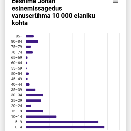
Eesnime Johan
Eesnime Johan esinemis­sagedus vanuserühma 10 000 ela
esinemis­sagedus
vanuserühma 10 000 elaniku
Bar chart with 18 bars.
kohta
Allikas: statistikaamet, rahvastikuregister
The chart has 1 X axis displaying categories.
The chart has 1 Y axis displaying values. Data ranges from 
85+
80–84
75–79
70–74
65–69
60–64
55–59
50–54
45–49
40–44
35–39
30–34
25–29
20–24
15–19
10–14
5–9
0–4