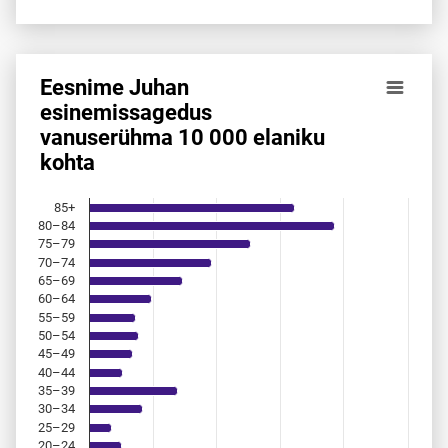
Eesnime Juhan
Eesnime Juhan esinemis­sagedus vanuserühma 10 000 ela
esinemis­sagedus
vanuserühma 10 000 elaniku
Bar chart with 18 bars.
kohta
Allikas: statistikaamet, rahvastikuregister
The chart has 1 X axis displaying categories.
The chart has 1 Y axis displaying values. Data ranges from 
85+
80–84
75–79
70–74
65–69
60–64
55–59
50–54
45–49
40–44
35–39
30–34
25–29
20–24