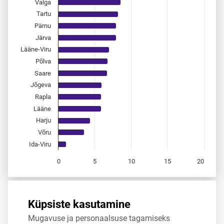
Valga
Tartu
Pärnu
Järva
Lääne-Viru
Põlva
Saare
Jõgeva
Rapla
Lääne
Harju
Võru
Ida-Viru
0
5
10
15
20
End of interactive chart.
Allikas:
statistikaamet
,
rahvastikuregister
Küpsiste kasutamine
Mugavuse ja personaalsuse tagamiseks
Jaga
Tweet