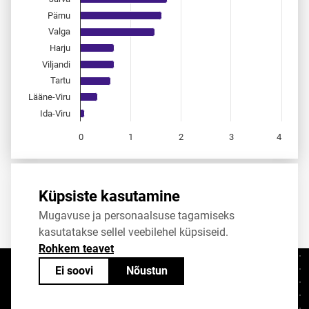
Pärnu
Valga
Harju
Viljandi
Tartu
Lääne-Viru
Ida-Viru
0
1
2
3
4
End of interactive chart.
Allikas:
statistikaamet
,
rahvastikuregister
Küpsiste kasutamine
Mugavuse ja personaalsuse tagamiseks
Jaga
Tweet
kasutatakse sellel veebilehel küpsiseid.
Rohkem teavet
Ei soovi
Nõustun
Kontaktid
+372 625 9300
stat@stat.ee
Küpsiste sätted