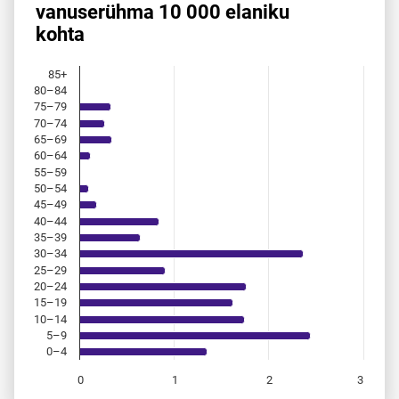
vanuserühma 10 000 elaniku
Bar chart with 18 bars.
kohta
Allikas: statistikaamet, rahvastikuregister
The chart has 1 X axis displaying categories.
The chart has 1 Y axis displaying values. Data ranges from 
85+
80–84
75–79
70–74
65–69
60–64
55–59
50–54
45–49
40–44
35–39
30–34
25–29
20–24
15–19
10–14
5–9
0–4
0
1
2
3