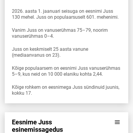
2026. aasta 1. jaanuari seisuga on eesnimi Juss
130 mehel. Juss on populaarsuselt 601. mehenimi.
Vanim Juss on vanuserühmas 75–79, noorim
vanuserühmas 0–4.
Juss on keskmiselt 25 aasta vanune
(mediaanvanus on 23).
Kõige populaarsem on eesnimi Juss vanuserühmas
5–9, kus neid on 10 000 elaniku kohta 2,44.
Kõige rohkem on eesnimega Juss sündinuid juunis,
kokku 17.
Eesnime Juss
Eesnime Juss esinemis­sagedus vanuserühma 10 000 elani
esinemis­sagedus