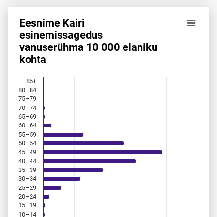
Eesnime Kairi
Eesnime Kairi esinemis­sagedus vanuserühma 10 000 elani
esinemis­sagedus
vanuserühma 10 000 elaniku
Bar chart with 18 bars.
kohta
Allikas: statistikaamet, rahvastikuregister
The chart has 1 X axis displaying categories.
The chart has 1 Y axis displaying values. Data ranges from 
85+
80–84
75–79
70–74
65–69
60–64
55–59
50–54
45–49
40–44
35–39
30–34
25–29
20–24
15–19
10–14