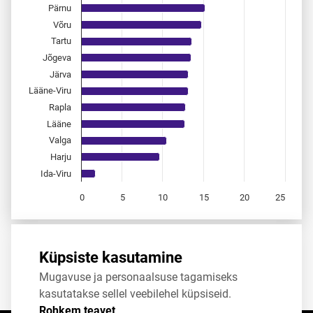
Pärnu
Võru
Tartu
Jõgeva
Järva
Lääne-Viru
Rapla
Lääne
Valga
Harju
Ida-Viru
0
5
10
15
20
25
End of interactive chart.
Allikas:
statistikaamet
,
rahvastikuregister
Küpsiste kasutamine
Mugavuse ja personaalsuse tagamiseks
Jaga
Tweet
kasutatakse sellel veebilehel küpsiseid.
Rohkem teavet