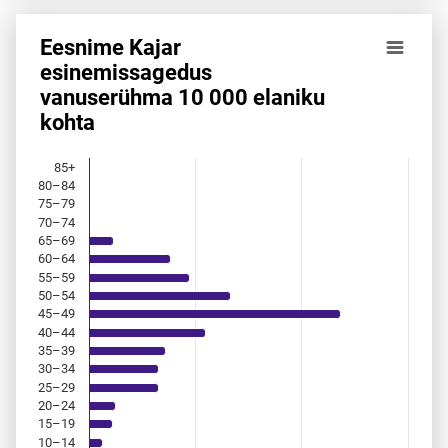
Eesnime Kajar
Eesnime Kajar esinemis­sagedus vanuserühma 10 000 elan
esinemis­sagedus
vanuserühma 10 000 elaniku
Bar chart with 18 bars.
kohta
Allikas: statistikaamet, rahvastikuregister
The chart has 1 X axis displaying categories.
The chart has 1 Y axis displaying values. Data ranges from 
85+
80–84
75–79
70–74
65–69
60–64
55–59
50–54
45–49
40–44
35–39
30–34
25–29
20–24
15–19
10–14