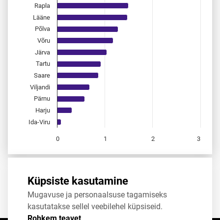
Rapla
Lääne
Põlva
Võru
Järva
Tartu
Saare
Viljandi
Pärnu
Harju
Ida-Viru
0
1
2
3
End of interactive chart.
Allikas:
statistikaamet
,
rahvastikuregister
Küpsiste kasutamine
Mugavuse ja personaalsuse tagamiseks
Jaga
Tweet
kasutatakse sellel veebilehel küpsiseid.
Rohkem teavet