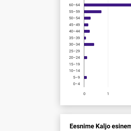
60–64
55–59
50–54
45–49
40–44
35–39
30–34
25–29
20–24
15–19
10–14
5–9
0–4
0
1
End of interactive chart.
Eesnime Kaljo esinem
Eesnime Kaljo esinemis­sagedu