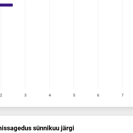
2
3
4
5
6
7
is­sagedus sünnikuu järgi
s sünnikuu järgi