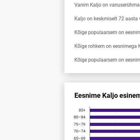
Vanim Kaljo on vanuserühma
Kaljo on keskmiselt 72 aasta
Kõige populaarsem on eesnimi
Kõige rohkem on eesnimega Ka
Kõige populaarsem on eesnim
Eesnime Kaljo esine
Eesnime Kaljo esinemis­saged
85+
Bar chart with 18 bars.
80–84
Allikas: statistikaamet, rahvast
75–79
The chart has 1 X axis displayi
The chart has 1 Y axis displayi
70–74
65–69