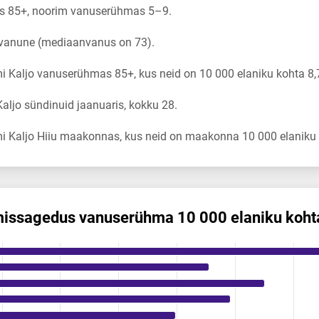
s 85+, noorim vanuserühmas 5–9.
 vanune (mediaanvanus on 73).
 Kaljo vanuserühmas 85+, kus neid on 10 000 elaniku kohta 8,
ljo sündinuid jaanuaris, kokku 28.
i Kaljo Hiiu maakonnas, kus neid on maakonna 10 000 elaniku 
mis­sagedus vanuserühma 10 000 elaniku koht
us vanuserühma 10 000 elaniku kohta
ikuregister
ng categories.
ng values. Data ranges from 0 to 8.71.