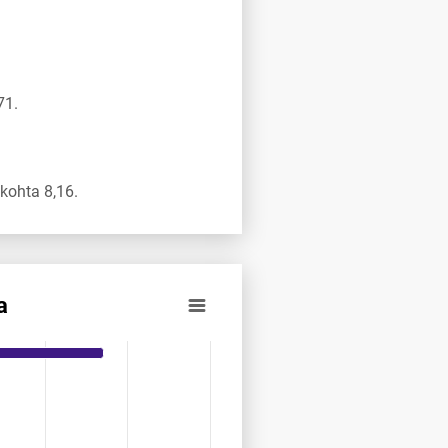
71.
kohta 8,16.
a