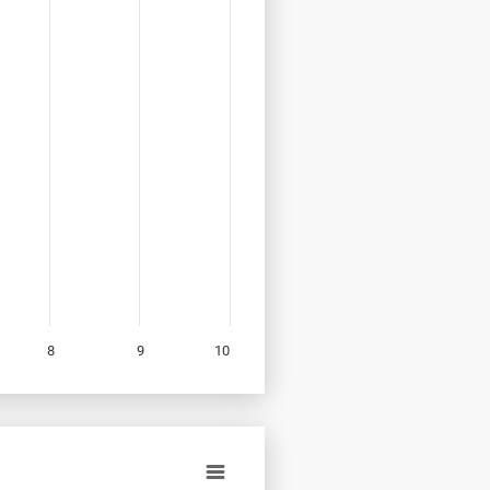
8
9
10