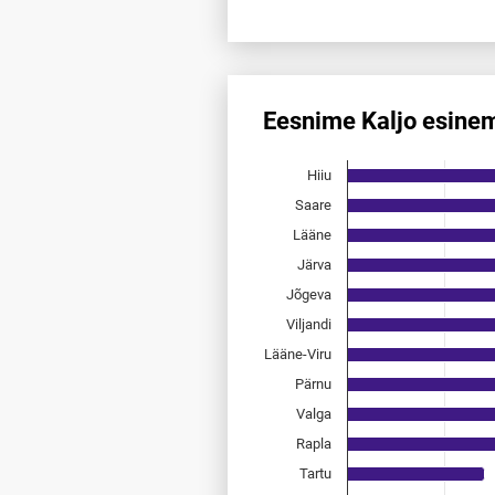
End of interactive chart.
Eesnime Kaljo esine
Eesnime Kaljo esinemis­saged
Hiiu
Bar chart with 15 bars.
Allikas: statistikaamet, rahvast
Saare
The chart has 1 X axis displayi
Lääne
The chart has 1 Y axis displayi
Järva
Jõgeva
Viljandi
Lääne-Viru
Pärnu
Valga
Rapla
Tartu