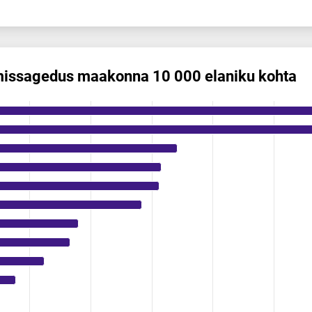
mis­sagedus maakonna 10 000 elaniku kohta
us maakonna 10 000 elaniku kohta
ikuregister
ng categories.
ng values. Data ranges from 0.24 to 8.16.