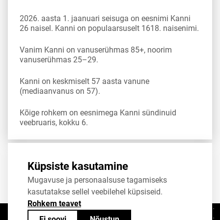
2026. aasta 1. jaanuari seisuga on eesnimi Kanni
26 naisel. Kanni on populaarsuselt 1618. naisenimi.
Vanim Kanni on vanuserühmas 85+, noorim
vanuserühmas 25–29.
Kanni on keskmiselt 57 aasta vanune
(mediaanvanus on 57).
Kõige rohkem on eesnimega Kanni sündinuid
veebruaris, kokku 6.
Allikas:
statistikaamet
,
rahvastikuregister
Küpsiste kasutamine
Mugavuse ja personaalsuse tagamiseks
Jaga
Tweet
kasutatakse sellel veebilehel küpsiseid.
Rohkem teavet
Ei soovi
Nõustun