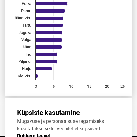
Põlva
Pärnu
Lääne-Viru
Tartu
Jõgeva
Valga
Lääne
Hiiu
Viljandi
Harju
Ida-Viru
0
5
10
15
20
25
End of interactive chart.
Allikas:
statistikaamet
,
rahvastikuregister
Küpsiste kasutamine
Mugavuse ja personaalsuse tagamiseks
Jaga
Tweet
kasutatakse sellel veebilehel küpsiseid.
Rohkem teavet