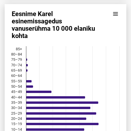
Eesnime Karel
Eesnime Karel esinemis­sagedus vanuserühma 10 000 elan
esinemis­sagedus
vanuserühma 10 000 elaniku
Bar chart with 18 bars.
kohta
Allikas: statistikaamet, rahvastikuregister
The chart has 1 X axis displaying categories.
The chart has 1 Y axis displaying values. Data ranges from 
85+
80–84
75–79
70–74
65–69
60–64
55–59
50–54
45–49
40–44
35–39
30–34
25–29
20–24
15–19
10–14