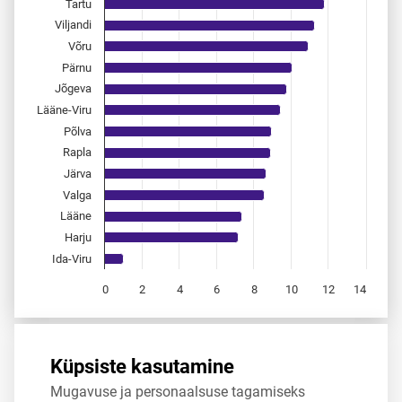
Tartu
Viljandi
Võru
Pärnu
Jõgeva
Lääne-Viru
Põlva
Rapla
Järva
Valga
Lääne
Harju
Ida-Viru
0
2
4
6
8
10
12
14
End of interactive chart.
Allikas:
statistikaamet
,
rahvastikuregister
Küpsiste kasutamine
Mugavuse ja personaalsuse tagamiseks
Jaga
Tweet