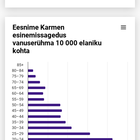
Eesnime Karmen
Eesnime Karmen esinemis­sagedus vanuserühma 10 000 el
esinemis­sagedus
vanuserühma 10 000 elaniku
Bar chart with 18 bars.
kohta
Allikas: statistikaamet, rahvastikuregister
The chart has 1 X axis displaying categories.
The chart has 1 Y axis displaying values. Data ranges from 
85+
80–84
75–79
70–74
65–69
60–64
55–59
50–54
45–49
40–44
35–39
30–34
25–29
20–24