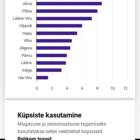
Järva
Põlva
Lääne-Viru
Viljandi
Harju
Võru
Jõgeva
Pärnu
Lääne
Valga
Ida-Viru
0
2
4
6
8
10
12
End of interactive chart.
Allikas:
statistikaamet
,
rahvastikuregister
Küpsiste kasutamine
Mugavuse ja personaalsuse tagamiseks
Jaga
Tweet
kasutatakse sellel veebilehel küpsiseid.
Rohkem teavet