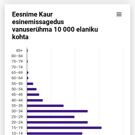
Eesnime Kaur
Eesnime Kaur esinemis­sagedus vanuserühma 10 000 elani
esinemis­sagedus
vanuserühma 10 000 elaniku
Bar chart with 18 bars.
kohta
Allikas: statistikaamet, rahvastikuregister
The chart has 1 X axis displaying categories.
The chart has 1 Y axis displaying values. Data ranges from 
85+
80–84
75–79
70–74
65–69
60–64
55–59
50–54
45–49
40–44
35–39
30–34
25–29
20–24
15–19
10–14