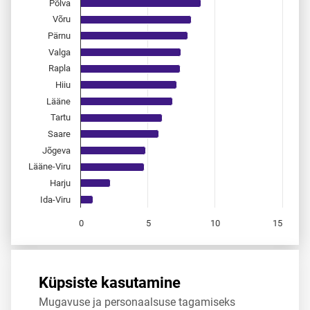
Põlva
Võru
Pärnu
Valga
Rapla
Hiiu
Lääne
Tartu
Saare
Jõgeva
Lääne-Viru
Harju
Ida-Viru
0
5
10
15
End of interactive chart.
Allikas:
statistikaamet
,
rahvastikuregister
Küpsiste kasutamine
Mugavuse ja personaalsuse tagamiseks
Jaga
Tweet