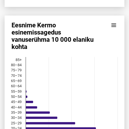
Eesnime Kermo
Eesnime Kermo esinemis­sagedus vanuserühma 10 000 ela
esinemis­sagedus
vanuserühma 10 000 elaniku
Bar chart with 18 bars.
kohta
Allikas: statistikaamet, rahvastikuregister
The chart has 1 X axis displaying categories.
The chart has 1 Y axis displaying values. Data ranges from 
85+
80–84
75–79
70–74
65–69
60–64
55–59
50–54
45–49
40–44
35–39
30–34
25–29
20–24