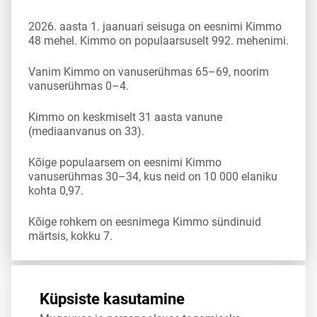
2026. aasta 1. jaanuari seisuga on eesnimi Kimmo
48 mehel. Kimmo on populaarsuselt 992. mehenimi.
Vanim Kimmo on vanuserühmas 65–69, noorim
vanuserühmas 0–4.
Kimmo on keskmiselt 31 aasta vanune
(mediaanvanus on 33).
Kõige populaarsem on eesnimi Kimmo
vanuserühmas 30–34, kus neid on 10 000 elaniku
kohta 0,97.
Kõige rohkem on eesnimega Kimmo sündinuid
märtsis, kokku 7.
Allikas:
statistikaamet
,
rahvastikuregister
Küpsiste kasutamine