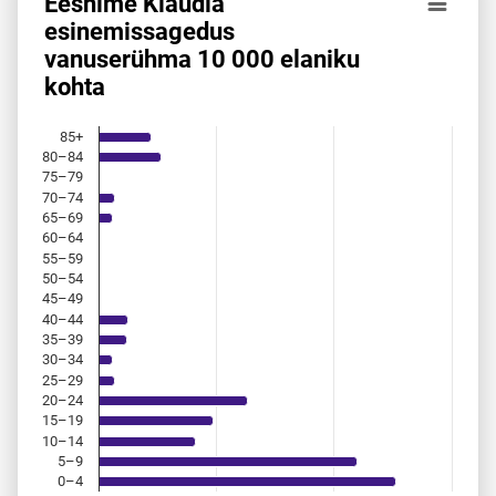
Eesnime Klaudia
Eesnime Klaudia esinemis­sagedus vanuserühma 10 000 el
esinemis­sagedus
vanuserühma 10 000 elaniku
Bar chart with 18 bars.
kohta
Allikas: statistikaamet, rahvastikuregister
The chart has 1 X axis displaying categories.
The chart has 1 Y axis displaying values. Data ranges from 
85+
80–84
75–79
70–74
65–69
60–64
55–59
50–54
45–49
40–44
35–39
30–34
25–29
20–24
15–19
10–14
5–9
0–4