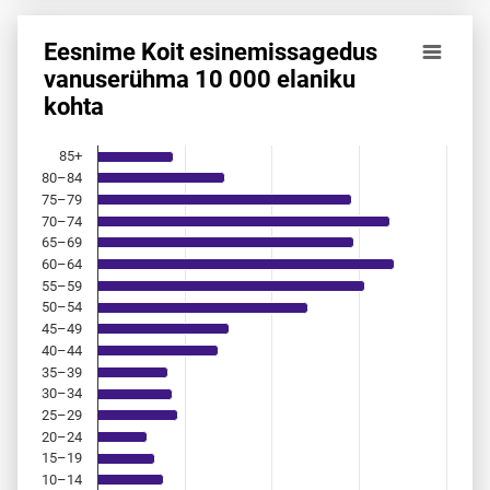
Eesnime Koit esinemis­sagedus
Eesnime Koit esinemis­sagedus vanuserühma 10 000 elani
vanuserühma 10 000 elaniku
kohta
Bar chart with 18 bars.
Allikas: statistikaamet, rahvastikuregister
The chart has 1 X axis displaying categories.
85+
The chart has 1 Y axis displaying values. Data ranges from 
80–84
75–79
70–74
65–69
60–64
55–59
50–54
45–49
40–44
35–39
30–34
25–29
20–24
15–19
10–14