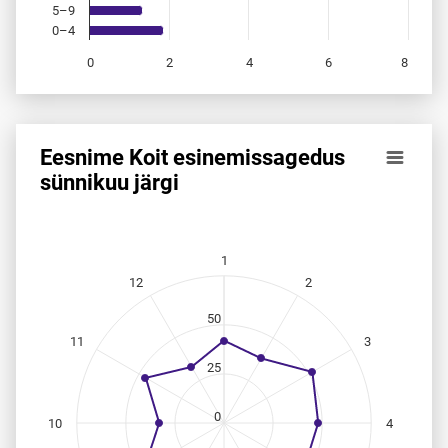
5–9
0–4
0
2
4
6
8
End of interactive chart.
Eesnime Koit esinemis­sagedus
Eesnime Koit esinemis­sagedus sünnikuu järgi
sünnikuu järgi
Line chart with 12 data points.
Allikas: statistikaamet, rahvastikuregister
The chart has 1 X axis displaying categories.
1
The chart has 1 Y axis displaying values. Data ranges from
12
2
50
11
3
25
0
10
4