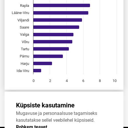
Rapla
Lääne-Viru
Viljandi
Saare
Valga
Võru
Tartu
Pärnu
Harju
Ida-Viru
0
2
4
6
8
10
End of interactive chart.
Allikas:
statistikaamet
,
rahvastikuregister
Küpsiste kasutamine
Mugavuse ja personaalsuse tagamiseks
Jaga
Tweet
kasutatakse sellel veebilehel küpsiseid.
Rohkem teavet