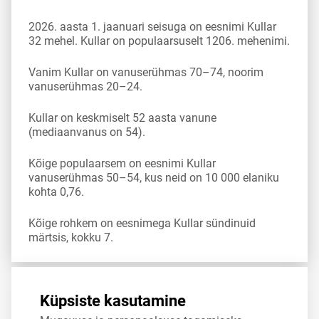
2026. aasta 1. jaanuari seisuga on eesnimi Kullar
32 mehel. Kullar on populaarsuselt 1206. mehenimi.
Vanim Kullar on vanuserühmas 70–74, noorim
vanuserühmas 20–24.
Kullar on keskmiselt 52 aasta vanune
(mediaanvanus on 54).
Kõige populaarsem on eesnimi Kullar
vanuserühmas 50–54, kus neid on 10 000 elaniku
kohta 0,76.
Kõige rohkem on eesnimega Kullar sündinuid
märtsis, kokku 7.
Allikas:
statistikaamet
,
rahvastikuregister
Küpsiste kasutamine