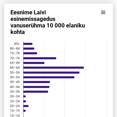
Eesnime Laivi
Eesnime Laivi esinemis­sagedus vanuserühma 10 000 elani
esinemis­sagedus
vanuserühma 10 000 elaniku
Bar chart with 18 bars.
kohta
Allikas: statistikaamet, rahvastikuregister
The chart has 1 X axis displaying categories.
The chart has 1 Y axis displaying values. Data ranges from 
85+
80–84
75–79
70–74
65–69
60–64
55–59
50–54
45–49
40–44
35–39
30–34
25–29
20–24
15–19
10–14