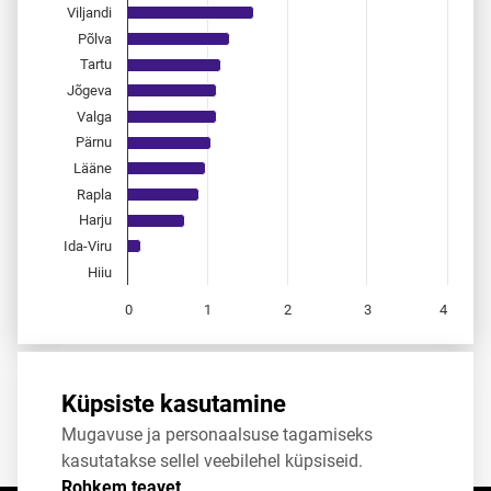
Viljandi
Põlva
Tartu
Jõgeva
Valga
Pärnu
Lääne
Rapla
Harju
Ida-Viru
Hiiu
0
1
2
3
4
End of interactive chart.
Allikas:
statistikaamet
,
rahvastikuregister
Küpsiste kasutamine
Mugavuse ja personaalsuse tagamiseks
Jaga
Tweet
kasutatakse sellel veebilehel küpsiseid.
Rohkem teavet