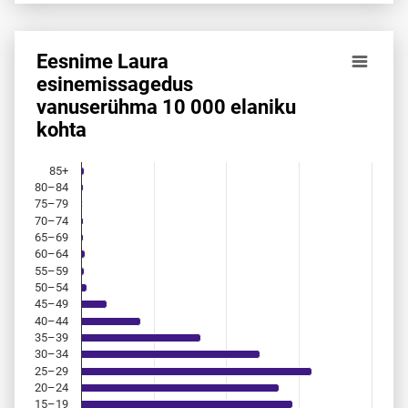
Eesnime Laura
Eesnime Laura esinemis­sagedus vanuserühma 10 000 elan
esinemis­sagedus
vanuserühma 10 000 elaniku
Bar chart with 18 bars.
kohta
Allikas: statistikaamet, rahvastikuregister
The chart has 1 X axis displaying categories.
The chart has 1 Y axis displaying values. Data ranges from 
85+
80–84
75–79
70–74
65–69
60–64
55–59
50–54
45–49
40–44
35–39
30–34
25–29
20–24
15–19