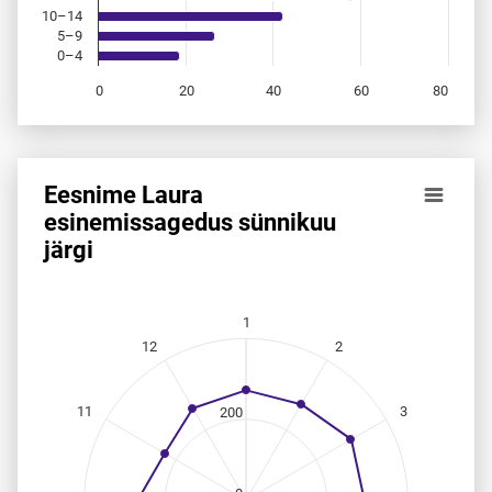
10–14
5–9
0–4
0
20
40
60
80
End of interactive chart.
Eesnime Laura
Eesnime Laura esinemis­sagedus sünnikuu järgi
esinemis­sagedus sünnikuu
järgi
Line chart with 12 data points.
Allikas: statistikaamet, rahvastikuregister
The chart has 1 X axis displaying categories.
The chart has 1 Y axis displaying values. Data ranges from
1
12
2
11
3
200