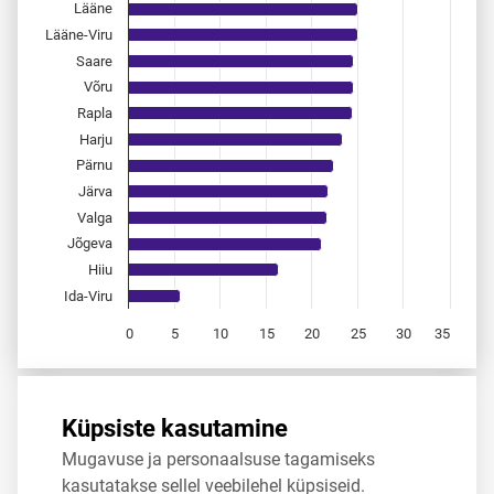
Lääne
Lääne-Viru
Saare
Võru
Rapla
Harju
Pärnu
Järva
Valga
Jõgeva
Hiiu
Ida-Viru
0
5
10
15
20
25
30
35
End of interactive chart.
Allikas:
statistikaamet
,
rahvastikuregister
Küpsiste kasutamine
Mugavuse ja personaalsuse tagamiseks
Jaga
Tweet
kasutatakse sellel veebilehel küpsiseid.