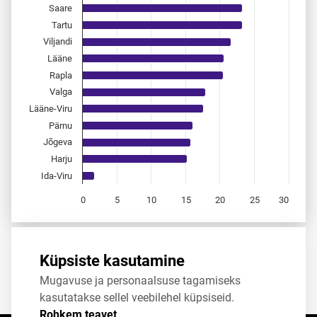
Saare
Tartu
Viljandi
Lääne
Rapla
Valga
Lääne-Viru
Pärnu
Jõgeva
Harju
Ida-Viru
0
5
10
15
20
25
30
End of interactive chart.
Allikas:
statistikaamet
,
rahvastikuregister
Küpsiste kasutamine
Mugavuse ja personaalsuse tagamiseks
Jaga
Tweet
kasutatakse sellel veebilehel küpsiseid.
Rohkem teavet