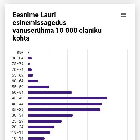
Eesnime Lauri
Eesnime Lauri esinemis­sagedus vanuserühma 10 000 elan
esinemis­sagedus
vanuserühma 10 000 elaniku
Bar chart with 18 bars.
kohta
Allikas: statistikaamet, rahvastikuregister
The chart has 1 X axis displaying categories.
The chart has 1 Y axis displaying values. Data ranges from 
85+
80–84
75–79
70–74
65–69
60–64
55–59
50–54
45–49
40–44
35–39
30–34
25–29
20–24
15–19
10–14