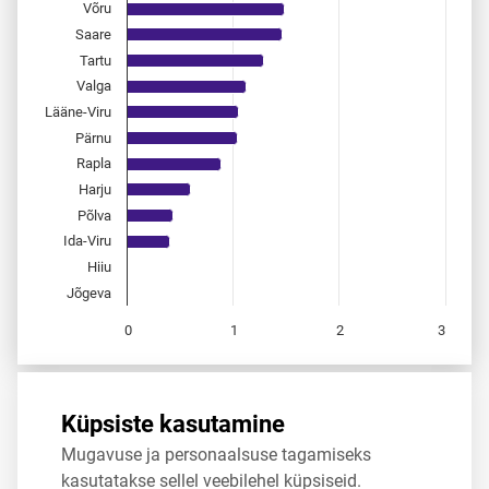
Võru
Saare
Tartu
Valga
Lääne-Viru
Pärnu
Rapla
Harju
Põlva
Ida-Viru
Hiiu
Jõgeva
0
1
2
3
End of interactive chart.
Allikas:
statistikaamet
,
rahvastikuregister
Küpsiste kasutamine
Mugavuse ja personaalsuse tagamiseks
Jaga
Tweet
kasutatakse sellel veebilehel küpsiseid.