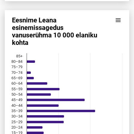
Eesnime Leana
Eesnime Leana esinemis­sagedus vanuserühma 10 000 ela
esinemis­sagedus
vanuserühma 10 000 elaniku
Bar chart with 18 bars.
kohta
Allikas: statistikaamet, rahvastikuregister
The chart has 1 X axis displaying categories.
The chart has 1 Y axis displaying values. Data ranges from 
85+
80–84
75–79
70–74
65–69
60–64
55–59
50–54
45–49
40–44
35–39
30–34
25–29
20–24
15–19