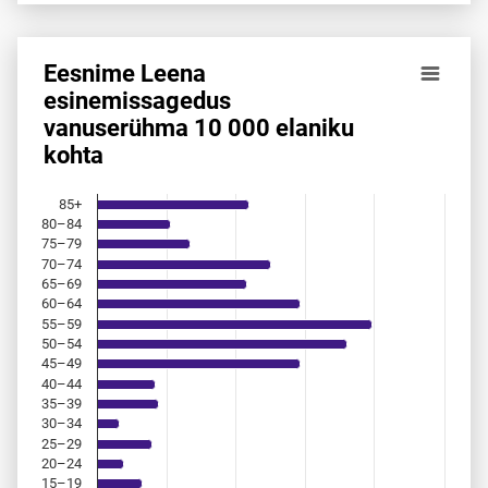
Eesnime Leena
Eesnime Leena esinemis­sagedus vanuserühma 10 000 elan
esinemis­sagedus
vanuserühma 10 000 elaniku
Bar chart with 18 bars.
kohta
Allikas: statistikaamet, rahvastikuregister
The chart has 1 X axis displaying categories.
The chart has 1 Y axis displaying values. Data ranges from 
85+
80–84
75–79
70–74
65–69
60–64
55–59
50–54
45–49
40–44
35–39
30–34
25–29
20–24
15–19