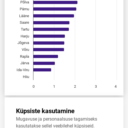
Põlva
Pärnu
Lääne
Saare
Tartu
Harju
Jõgeva
Võru
Rapla
Järva
Ida-Viru
Hiiu
0
1
2
3
4
End of interactive chart.
Allikas:
statistikaamet
,
rahvastikuregister
Küpsiste kasutamine
Mugavuse ja personaalsuse tagamiseks
Jaga
Tweet
kasutatakse sellel veebilehel küpsiseid.