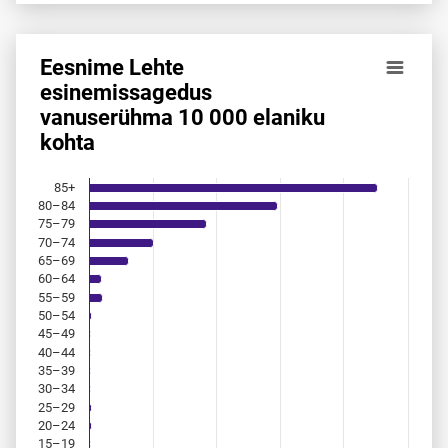
Eesnime Lehte
Eesnime Lehte esinemis­sagedus vanuserühma 10 000 elan
esinemis­sagedus
vanuserühma 10 000 elaniku
Bar chart with 18 bars.
kohta
Allikas: statistikaamet, rahvastikuregister
The chart has 1 X axis displaying categories.
The chart has 1 Y axis displaying values. Data ranges from 
85+
80–84
75–79
70–74
65–69
60–64
55–59
50–54
45–49
40–44
35–39
30–34
25–29
20–24
15–19