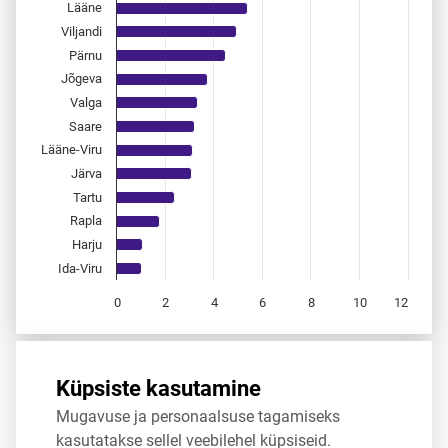
Lääne
Viljandi
Pärnu
Jõgeva
Valga
Saare
Lääne-Viru
Järva
Tartu
Rapla
Harju
Ida-Viru
0
2
4
6
8
10
12
End of interactive chart.
Allikas:
statistikaamet
,
rahvastikuregister
Küpsiste kasutamine
Mugavuse ja personaalsuse tagamiseks
Jaga
Tweet
kasutatakse sellel veebilehel küpsiseid.