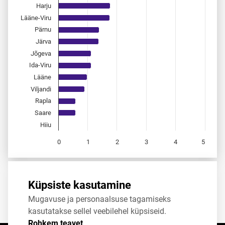
Harju
Lääne-Viru
Pärnu
Järva
Jõgeva
Ida-Viru
Lääne
Viljandi
Rapla
Saare
Hiiu
0
1
2
3
4
5
End of interactive chart.
Allikas:
statistikaamet
,
rahvastikuregister
Küpsiste kasutamine
Mugavuse ja personaalsuse tagamiseks
Jaga
Tweet
kasutatakse sellel veebilehel küpsiseid.
Rohkem teavet