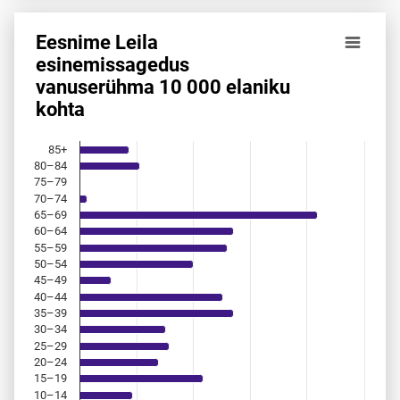
Eesnime Leila
Eesnime Leila esinemis­sagedus vanuserühma 10 000 elani
esinemis­sagedus
vanuserühma 10 000 elaniku
Bar chart with 18 bars.
kohta
Allikas: statistikaamet, rahvastikuregister
The chart has 1 X axis displaying categories.
The chart has 1 Y axis displaying values. Data ranges from 
85+
80–84
75–79
70–74
65–69
60–64
55–59
50–54
45–49
40–44
35–39
30–34
25–29
20–24
15–19
10–14