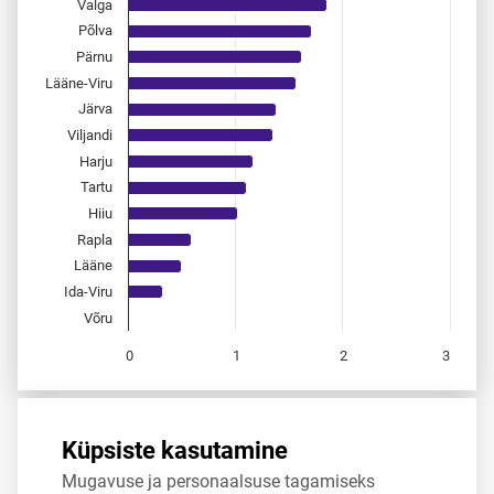
Valga
Põlva
Pärnu
Lääne-Viru
Järva
Viljandi
Harju
Tartu
Hiiu
Rapla
Lääne
Ida-Viru
Võru
0
1
2
3
End of interactive chart.
Allikas:
statistikaamet
,
rahvastikuregister
Küpsiste kasutamine
Mugavuse ja personaalsuse tagamiseks
Jaga
Tweet