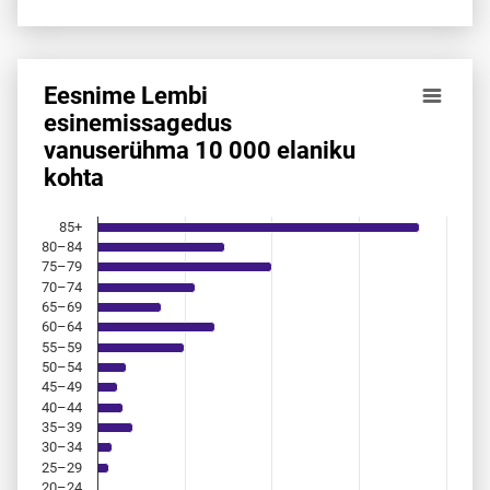
Eesnime Lembi
Eesnime Lembi esinemis­sagedus vanuserühma 10 000 ela
esinemis­sagedus
vanuserühma 10 000 elaniku
Bar chart with 18 bars.
kohta
Allikas: statistikaamet, rahvastikuregister
The chart has 1 X axis displaying categories.
The chart has 1 Y axis displaying values. Data ranges from 
85+
80–84
75–79
70–74
65–69
60–64
55–59
50–54
45–49
40–44
35–39
30–34
25–29
20–24