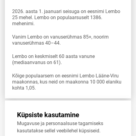
2026. aasta 1. jaanuari seisuga on eesnimi Lembo
25 mehel. Lembo on populaarsuselt 1386.
mehenimi.
Vanim Lembo on vanuserühmas 85+, noorim
vanuserühmas 40–44.
Lembo on keskmiselt 60 aasta vanune
(mediaanvanus on 61).
Kõige populaarsem on eesnimi Lembo Lääne-Viru
maakonnas, kus neid on maakonna 10 000 elaniku
kohta 1,05.
Allikas:
statistikaamet
,
rahvastikuregister
Küpsiste kasutamine
Mugavuse ja personaalsuse tagamiseks
Jaga
Tweet
kasutatakse sellel veebilehel küpsiseid.