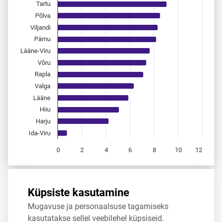
Tartu
Põlva
Viljandi
Pärnu
Lääne-Viru
Võru
Rapla
Valga
Lääne
Hiiu
Harju
Ida-Viru
0
2
4
6
8
10
12
End of interactive chart.
Allikas:
statistikaamet
,
rahvastikuregister
Küpsiste kasutamine
Mugavuse ja personaalsuse tagamiseks
Jaga
Tweet
kasutatakse sellel veebilehel küpsiseid.