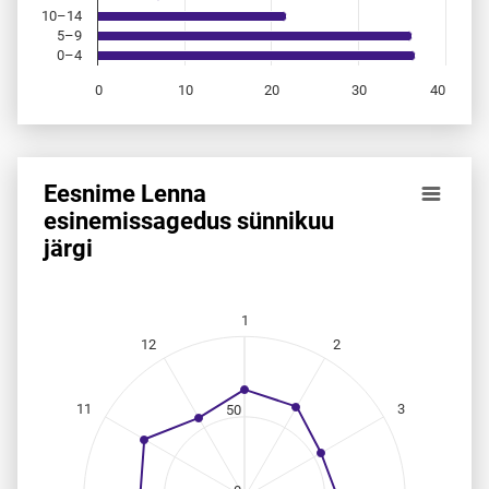
10–14
5–9
0–4
0
10
20
30
40
End of interactive chart.
Eesnime Lenna
Eesnime Lenna esinemis­sagedus sünnikuu järgi
esinemis­sagedus sünnikuu
järgi
Line chart with 12 data points.
Allikas: statistikaamet, rahvastikuregister
The chart has 1 X axis displaying categories.
The chart has 1 Y axis displaying values. Data ranges from
1
12
2
11
3
50