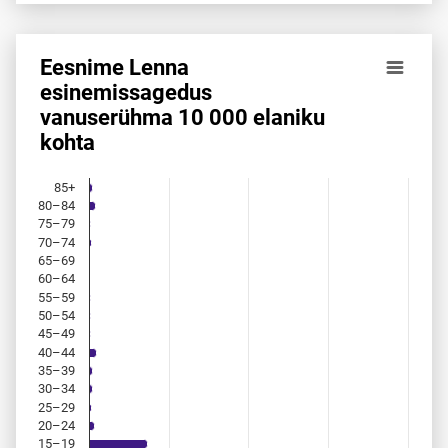
Eesnime Lenna
Eesnime Lenna esinemis­sagedus vanuserühma 10 000 ela
esinemis­sagedus
vanuserühma 10 000 elaniku
Bar chart with 18 bars.
kohta
Allikas: statistikaamet, rahvastikuregister
The chart has 1 X axis displaying categories.
The chart has 1 Y axis displaying values. Data ranges from 
85+
80–84
75–79
70–74
65–69
60–64
55–59
50–54
45–49
40–44
35–39
30–34
25–29
20–24
15–19