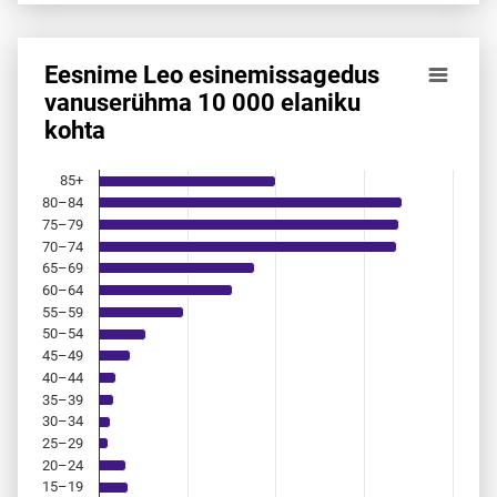
Eesnime Leo esinemis­sagedus
Eesnime Leo esinemis­sagedus vanuserühma 10 000 elanik
vanuserühma 10 000 elaniku
kohta
Bar chart with 18 bars.
Allikas: statistikaamet, rahvastikuregister
The chart has 1 X axis displaying categories.
85+
The chart has 1 Y axis displaying values. Data ranges from 
80–84
75–79
70–74
65–69
60–64
55–59
50–54
45–49
40–44
35–39
30–34
25–29
20–24
15–19