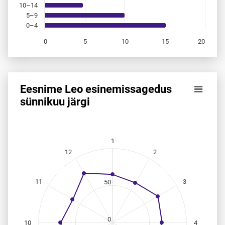
10–14
5–9
0–4
0
5
10
15
20
End of interactive chart.
Eesnime Leo esinemis­sagedus
Eesnime Leo esinemis­sagedus sünnikuu järgi
sünnikuu järgi
Line chart with 12 data points.
Allikas: statistikaamet, rahvastikuregister
The chart has 1 X axis displaying categories.
1
The chart has 1 Y axis displaying values. Data ranges from
12
2
11
3
50
0
10
4