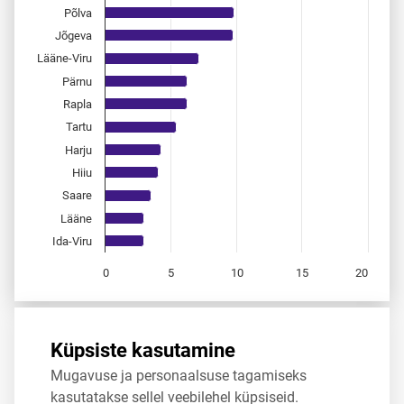
Põlva
Jõgeva
Lääne-Viru
Pärnu
Rapla
Tartu
Harju
Hiiu
Saare
Lääne
Ida-Viru
0
5
10
15
20
End of interactive chart.
Allikas:
statistikaamet
,
rahvastikuregister
Küpsiste kasutamine
Mugavuse ja personaalsuse tagamiseks
Jaga
Tweet
kasutatakse sellel veebilehel küpsiseid.